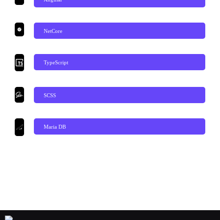
NetCore
TypeScript
SCSS
Maria DB